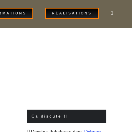
RMATIONS
RÉALISATIONS
Ça discute !!
Darvina Pukakwey
dans
Débuter