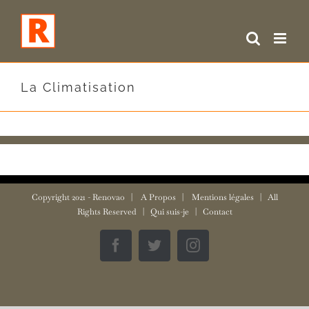
Skip
to
content
La Climatisation
Copyright 2021 -
Renovao
|
A Propos
|
Mentions légales
| All
Rights Reserved |
Qui suis-je
|
Contact
Facebook
Twitter
Instagram