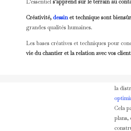
L’essentiel
s’apprend sur le terrain au conta
C
réativité,
dessin
et technique sont
biensû
grandes qualités humaines.
Les bases créatives et techniques pour conc
vie du chantier et la relation avec vos client
Décou
la dist
optimi
Cela pa
plans,
constr