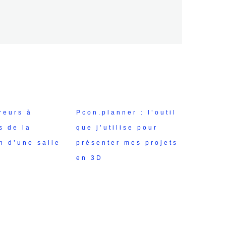
reurs à
Pcon.planner : l’outil
s de la
que j’utilise pour
n d’une salle
présenter mes projets
en 3D