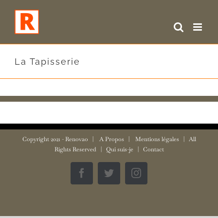
Skip
to
content
La Tapisserie
Copyright 2021 -
Renovao
|
A Propos
|
Mentions légales
| All
Rights Reserved |
Qui suis-je
|
Contact
Facebook
Twitter
Instagram