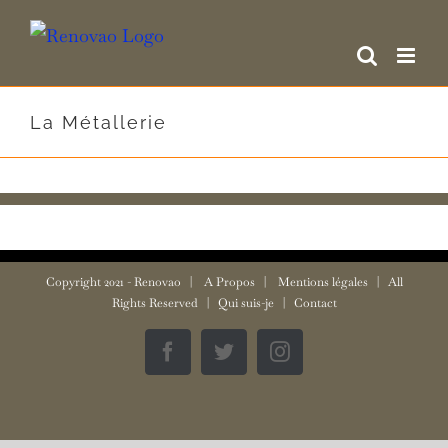
Skip
to
content
La Métallerie
Copyright 2021 -
Renovao
|
A Propos
|
Mentions légales
| All
Rights Reserved |
Qui suis-je
|
Contact
Facebook
Twitter
Instagram