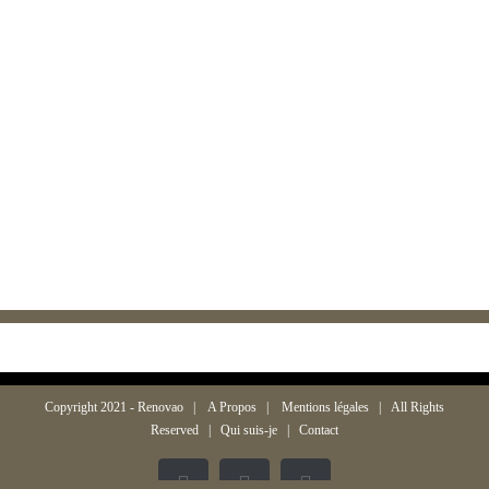
Copyright 2021 -
Renovao
|
A Propos
|
Mentions légales
| All Rights
Reserved |
Qui suis-je
|
Contact