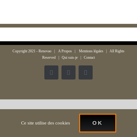
Copyright 2021 -
Renovao
|
A Propos
|
Mentions légales
| All Rights
Reserved |
Qui suis-je
|
Contact
Facebook
Twitter
Instagram
OK
Ce site utilise des cookies