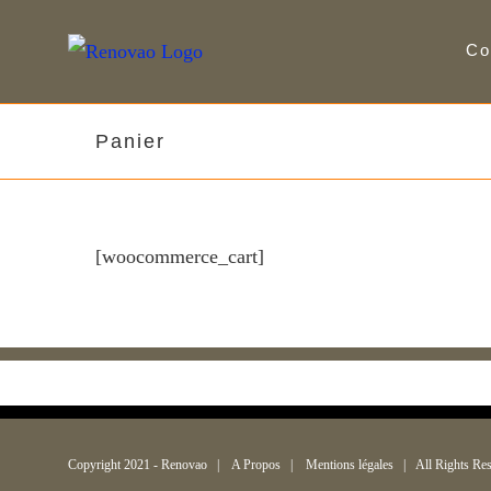
Skip
Co
to
content
Panier
[woocommerce_cart]
Copyright 2021 -
Renovao
|
A Propos
|
Mentions légales
| All Rights Re