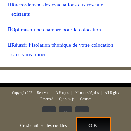
Raccordement des évacuations aux réseaux
existants
Optimiser une chambre pour la colocation
Réussir l’isolation phonique de votre colocation
sans vous ruiner
Copyright 2021 -
Renovao
|
A Propos
|
Mentions légales
| All Rights
Reserved |
Qui suis-je
|
Contact
Facebook
Twitter
Instagram
OK
Ce site utilise des cookies